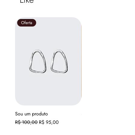
Oferta
Sou um produto
Sou um produto
Preço normal
Preço promocional
Preço
R$ 100,00
R$ 95,00
R$ 130,00