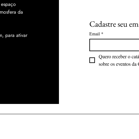
m espaço
tmosfera da
Cadastre seu em
Email
*
m, para ativar
Quero receber o catá
sobre os eventos da