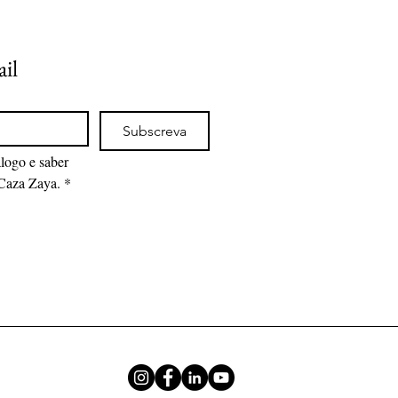
ail
Subscreva
logo e saber 
 Caza Zaya.
*